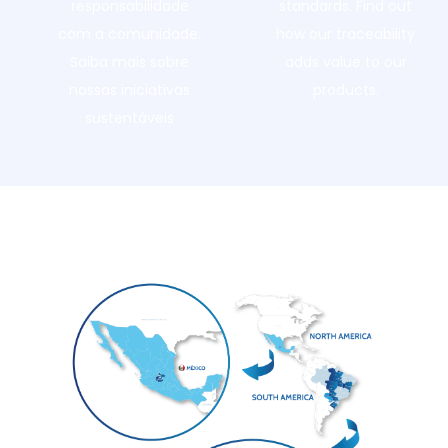
responsabilidade
standards. Find out
com a comunidade.
how our traceability
Saiba mais sobre
adds value to our
nossas iniciativas
products.
sustentáveis