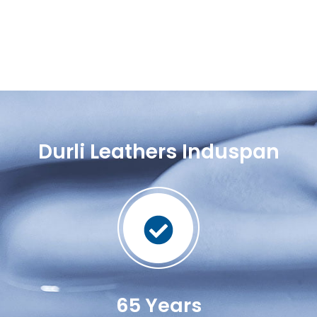
Durli Leathers Induspan
65
 Years