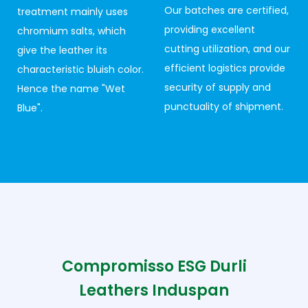
Our batches are certified,
treatment mainly uses
providing excellent
chromium salts, which
cutting utilization, and our
give the leather its
efficient logistics provide
characteristic bluish color.
security of supply and
Hence the name "Wet
punctuality of shipment.
Blue".
Compromisso ESG Durli
Leathers Induspan