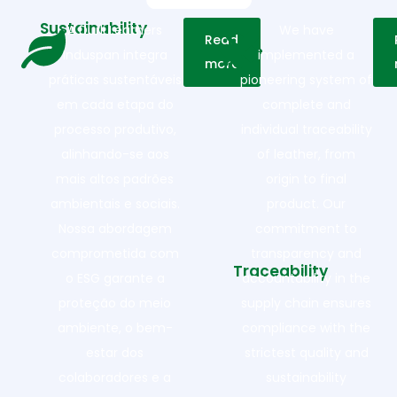
Sustainability
A Durli Leathers
We have
Read
Induspan integra
implemented a
more
práticas sustentáveis
pioneering system of
em cada etapa do
complete and
processo produtivo,
individual traceability
alinhando-se aos
of leather, from
mais altos padrões
origin to final
ambientais e sociais.
product. Our
Nossa abordagem
commitment to
comprometida com
transparency and
Traceability
o ESG garante a
accountability in the
proteção do meio
supply chain ensures
ambiente, o bem-
compliance with the
estar dos
strictest quality and
colaboradores e a
sustainability