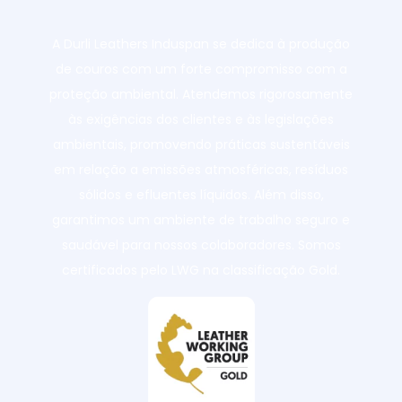
A Durli Leathers Induspan se dedica à produção
de couros com um forte compromisso com a
proteção ambiental. Atendemos rigorosamente
às exigências dos clientes e às legislações
ambientais, promovendo práticas sustentáveis
em relação a emissões atmosféricas, resíduos
sólidos e efluentes líquidos. Além disso,
garantimos um ambiente de trabalho seguro e
saudável para nossos colaboradores. Somos
certificados pelo LWG na classificação Gold.