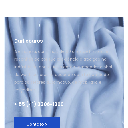
Durlicouros
A empresa, com mais de 60 anos de história, é
reconhecida por sua excelência e tradição na
indústria de couro. Atua como fornecedor global
de wet blue, crust e acabado de alta qualidade
para os setores automotivo, de mobiliário e
calçadista.
+ 55 (41) 3306-1300
Contato