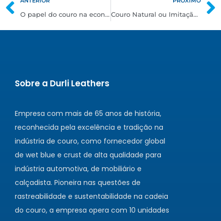
ANTERIOR
PRÓXIMO
O papel do couro na economia circular: razões da sustentabilidade do couro
Couro Natural ou Imitação de Couro para Móveis: Durabilidade, Conforto e Meio Ambiente em Questão
Sobre a Durli Leathers
Empresa com mais de 65 anos de história,
reconhecida pela excelência e tradição na
indústria de couro, como fornecedor global
de wet blue e crust de alta qualidade para
indústria automotiva, de mobiliário e
calçadista. Pioneira nas questões de
rastreabilidade e sustentabilidade na cadeia
do couro, a empresa opera com 10 unidades