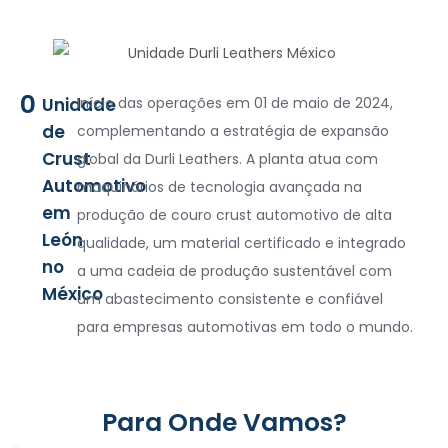
0
Unidade
Início das operações em 01 de maio de 2024,
de
complementando a estratégia de expansão
Crust
global da Durli Leathers. A planta atua com
Automotivo
maquinários de tecnologia avançada na
em
produção de couro crust automotivo de alta
León
qualidade, um material certificado e integrado
no
a uma cadeia de produção sustentável com
México
um abastecimento consistente e confiável
para empresas automotivas em todo o mundo.
Para Onde Vamos?