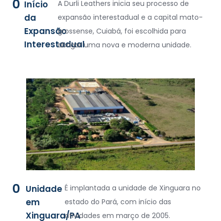
0
Início
A Durli Leathers inicia seu processo de
da
expansão interestadual e a capital mato-
Expansão
grossense, Cuiabá, foi escolhida para
Interestadual
abrigar uma nova e moderna unidade.
0
Unidade
É implantada a unidade de Xinguara no
em
estado do Pará, com início das
Xinguara/PA
atividades em março de 2005.