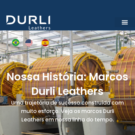
Quem Somo
Marcos Durlicouros
Nossa História: Marcos
Durli Leathers
Uma trajetória de sucesso construída com
muito esforço. Veja os marcos Durli
Leathers em nossa linha do tempo.