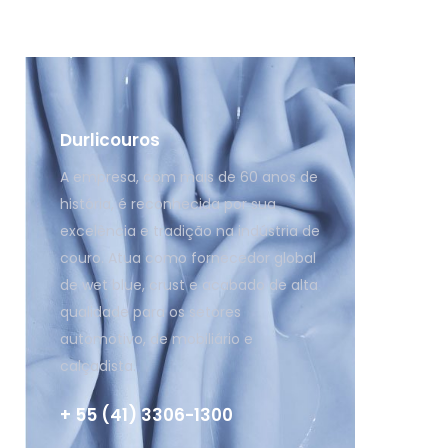
Durlicouros
A empresa, com mais de 60 anos de
história, é reconhecida por sua
excelência e tradição na indústria de
couro. Atua como fornecedor global
de wet blue, crust e acabado de alta
qualidade para os setores
automotivo, de mobiliário e
calçadista.
+ 55 (41) 3306-1300