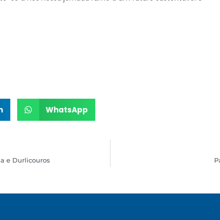
n
WhatsApp
ia e Durlicouros
P