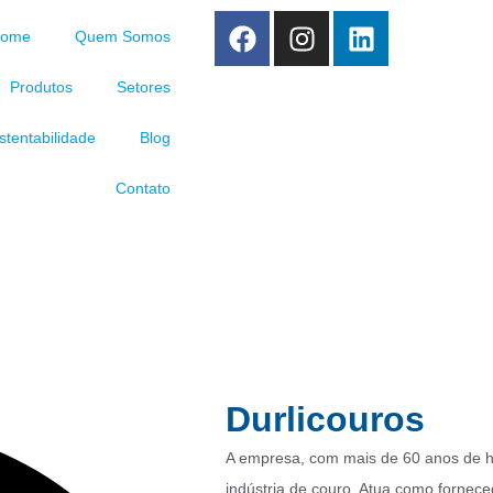
ome
Quem Somos
Produtos
Setores
stentabilidade
Blog
Contato
ificações do Couro –
Durlicouros
A empresa, com mais de 60 anos de his
indústria de couro. Atua como fornece