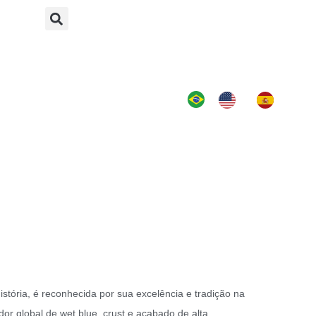
 Escolha o Tipo
tória, é reconhecida por sua excelência e tradição na
dor global de wet blue, crust e acabado de alta