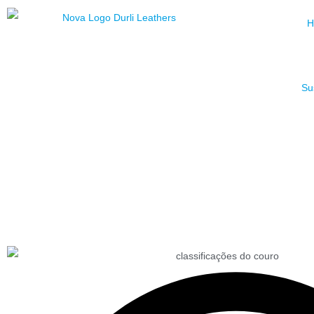
H
Su
Tudo sobre as Class
de Couro Correto