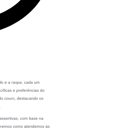
ido e a raspa
, cada um
íficas e preferências do
 do couro, destacando os
.
 assertivas, com base na
tacaremos como atendemos às