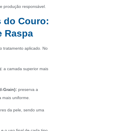
e e produção responsável.
s do Couro:
 e Raspa
o tratamento aplicado. No
):
a camada superior mais
d-Grain):
preserva a
a mais uniforme.
iores da pele, sendo uma
e o uso final de cada tipo