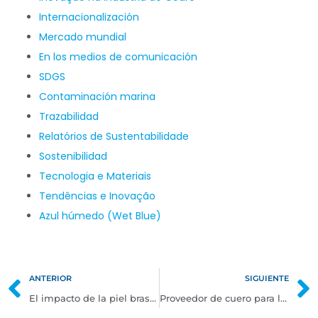
Internacionalización
Mercado mundial
En los medios de comunicación
SDGS
Contaminación marina
Trazabilidad
Relatórios de Sustentabilidade
Sostenibilidad
Tecnologia e Materiais
Tendências e Inovação
Azul húmedo (Wet Blue)
ANTERIOR
SIGUIENTE
El impacto de la piel brasileña en los muebles: resistencia, durabilidad y estilo combinados.
Proveedor de cuero para la industria del automóvil: ¿cómo apoyar al sector con soluciones sostenibles?