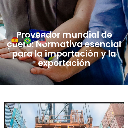
Quiénes somo
Proveedor mundial de
cuero: Normativa esencial
para la importación y la
exportación