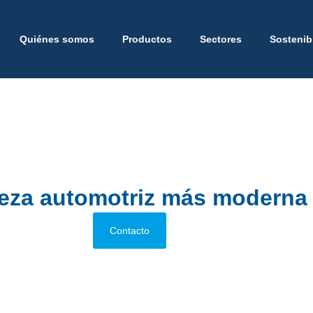
Quiénes somos
Productos
Sectores
Sostenib
México
co
rteza automotriz más moderna
Contacto