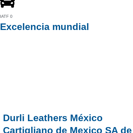
IATF
0
Excelencia mundial
Durli Leathers México
Cartigliano de Mexico SA d