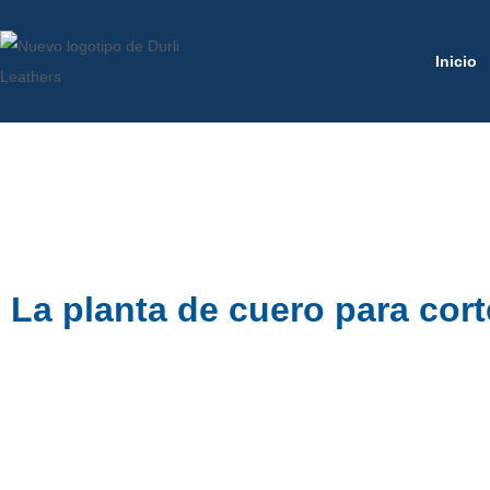
Inicio
Durli Leathers 
Durli Leathers Méxi
La planta de cuero para co