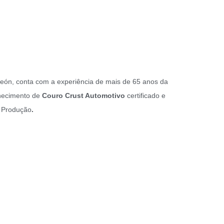
 León, conta com a experiência de mais de 65 anos da
rnecimento de
Couro Crust Automotivo
certificado e
e Produção
.