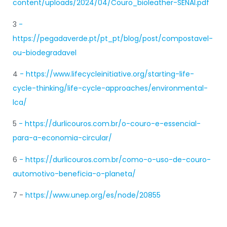
content/uploads/2024/04/Couro_bioleather-SENAI.pdf
3
-
https://pegadaverde.pt/pt_pt/blog/post/compostavel-
ou-biodegradavel
4
- https://www.lifecycleinitiative.org/starting-life-
cycle-thinking/life-cycle-approaches/environmental-
lca/
5
- https://durlicouros.com.br/o-couro-e-essencial-
para-a-economia-circular/
6
- https://durlicouros.com.br/como-o-uso-de-couro-
automotivo-beneficia-o-planeta/
7 -
https://www.unep.org/es/node/20855