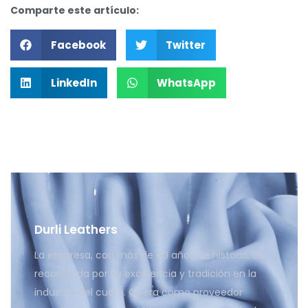
Comparte este artículo:
Facebook
Twitter
LinkedIn
WhatsApp
Durli Leathers
La empresa, con más de 60 años de historia, es
reconocida por su excelencia y tradición en la
industria del cuero. Opera como proveedor